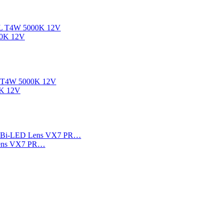
00K 12V
K 12V
ens VX7 PR…