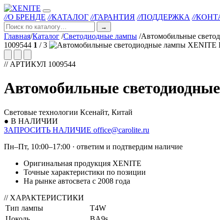
//
О БРЕНДЕ
//
КАТАЛОГ
//
ГАРАНТИЯ
//
ПОДДЕРЖКА
//
КОНТ
→
Главная
/
Каталог
/
Светодиодные лампы
/
Автомобильные свет
1009544
1
/ 3
// АРТИКУЛ 1009544
Автомобильные светодиодны
Световые технологии Ксенайт, Китай
● В НАЛИЧИИ
ЗАПРОСИТЬ НАЛИЧИЕ
office@carolite.ru
Пн–Пт, 10:00–17:00 · ответим и подтвердим наличие
Оригинальная продукция XENITE
Точные характеристики по позиции
На рынке автосвета с 2008 года
// ХАРАКТЕРИСТИКИ
Тип лампы
Т4W
Цоколь
BA9s