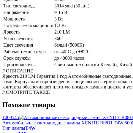
Тип светодиода
3014 smd (30 шт.)
Напряжение
9-15 В
Мощность
3 Вт
Потребляемая мощность
1,3 Вт
Яркость
210 LM
Угол свечения
360˚
Цвет свечения
белый (5000К)
Рабочая температура
от -40˚С до +85˚С
Срок службы
до 40000 часов
Производитель
Световые технологии Ксенайт, Китай
// ОПИСАНИЕ
Яркость 210 LM Гарантия 1 год Автомобильные светодиодные
ламп. Корпус ламп произведен из специального термостойкого
контакты обеспечивают плотную посадку лампы в цоколе и ус
// СМОТРИТЕ ТАКЖЕ
Похожие товары
1009545
Автомобильные светодиодные лампы XENITE B0811 Т4W 500
Тип лампы
Т4W