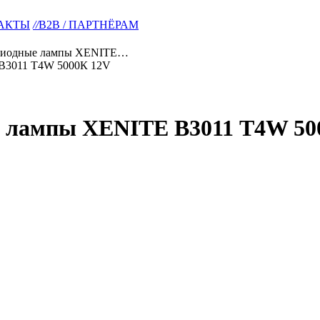
АКТЫ
//
B2B / ПАРТНЁРАМ
одиодные лампы XENITE…
е лампы XENITE B3011 Т4W 50