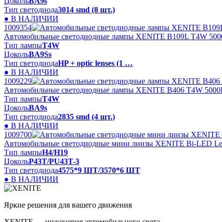
Цоколь
BA9s
Тип светодиода
3014 smd (8 шт.)
● В НАЛИЧИИ
1009354
Автомобильные светодиодные лампы XENITE B109L T4W 50
Тип лампы
Т4W
Цоколь
BA9Ss
Тип светодиода
HP + optic lenses (1 …
● В НАЛИЧИИ
1009229
Автомобильные светодиодные лампы XENITE B406 Т4W 5000
Тип лампы
Т4W
Цоколь
BA9s
Тип светодиода
2835 smd (4 шт.)
● В НАЛИЧИИ
1009700
Автомобильные светодиодные мини линзы XENITE Bi-LED L
Тип лампы
H4/H19
Цоколь
P43T/PU43T-3
Тип светодиода
4575*9 ШТ/3570*6 ШТ
● В НАЛИЧИИ
Яркие решения для вашего движения
XENITE — инженерия автомобильного света.