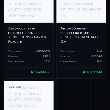
Автомобильная
Автомобильная
галогенная лампа
галогенная лампа
XENITE HB3(9005) +30%
XENITE H18 STANDARD
Яркости
12V
Тип лампы
HB3(9005)
Тип лампы
H18
Цоколь
P20d
Цоколь
PY26d-1
Напряжение
12 V
Напряжение
12 V
● В НАЛИЧИИ
● В НАЛИЧИИ
1007008