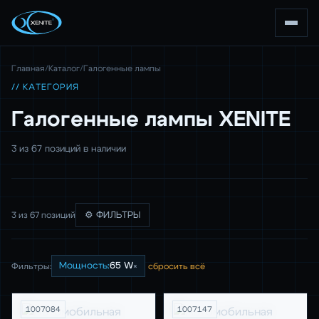
Главная
/
Каталог
/
Галогенные лампы
// КАТЕГОРИЯ
Галогенные лампы XENITE
3 из 67 позиций в наличии
3 из 67 позиций
⚙ ФИЛЬТРЫ
×
Мощность:
65 W
Фильтры:
сбросить всё
1007084
1007147