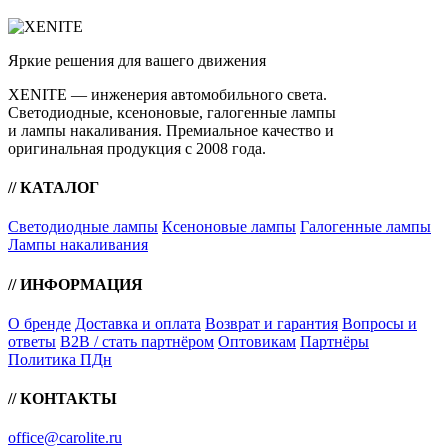
Яркие решения для вашего движения
XENITE — инженерия автомобильного света.
Светодиодные, ксеноновые, галогенные лампы
и лампы накаливания. Премиальное качество и
оригинальная продукция с 2008 года.
// КАТАЛОГ
Светодиодные лампы
Ксеноновые лампы
Галогенные лампы
Лампы накаливания
// ИНФОРМАЦИЯ
О бренде
Доставка и оплата
Возврат и гарантия
Вопросы и
ответы
B2B / стать партнёром
Оптовикам
Партнёры
Политика ПДн
// КОНТАКТЫ
office@carolite.ru