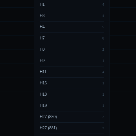
H1
4
H3
4
H4
5
H7
8
H8
2
H9
1
H11
4
H16
1
H18
1
H19
1
H27 (880)
2
H27 (881)
2