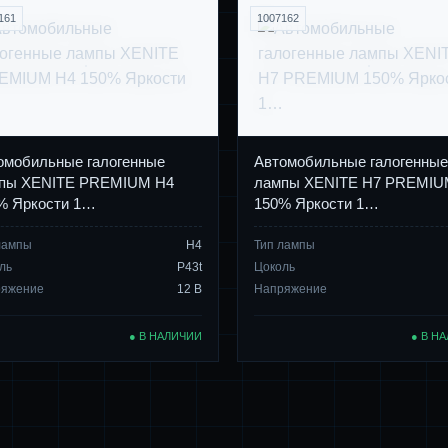
161
1007162
омобильные галогенные
Автомобильные галогенные
пы XENITE PREMIUM H4
лампы XENITE H7 PREMIU
% Яркости 1…
150% Яркости 1…
лампы
H4
Тип лампы
ль
P43t
Цоколь
ряжение
12 В
Напряжение
● В НАЛИЧИИ
● В Н