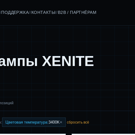
ПОДДЕРЖКА
КОНТАКТЫ
B2B / ПАРТНЁРАМ
/
//
//
лампы XENITE
 позиций
×
Цветовая температура:
3400K
ы:
сбросить всё