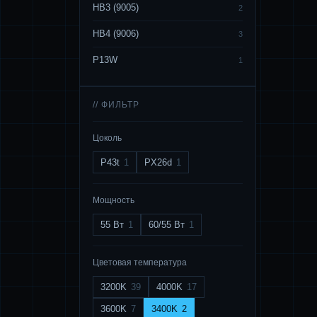
HB3 (9005)
2
HB4 (9006)
3
P13W
1
// ФИЛЬТР
Цоколь
P43t
1
PX26d
1
Мощность
55 Вт
1
60/55 Вт
1
Цветовая температура
3200K
39
4000K
17
3600K
7
3400K
2