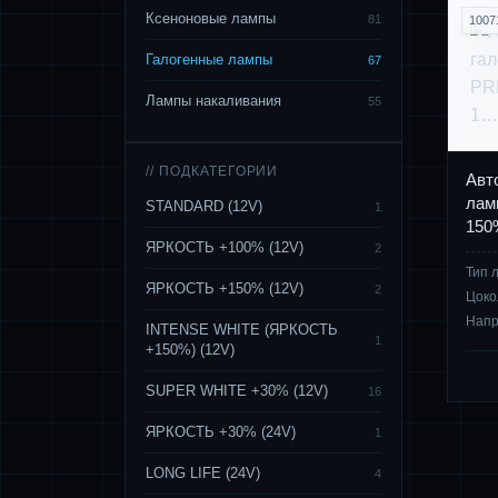
Ксеноновые лампы
81
1007
Галогенные лампы
67
Лампы накаливания
55
// ПОДКАТЕГОРИИ
Авт
лам
STANDARD (12V)
1
150
ЯРКОСТЬ +100% (12V)
2
Тип 
ЯРКОСТЬ +150% (12V)
2
Цоко
Нап
INTENSE WHITE (ЯРКОСТЬ
1
+150%) (12V)
SUPER WHITE +30% (12V)
16
ЯРКОСТЬ +30% (24V)
1
LONG LIFE (24V)
4