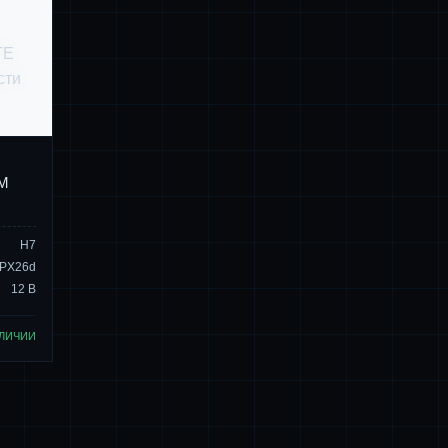
M
H7
PX26d
12 В
АЛИЧИИ