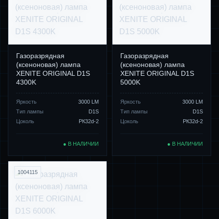
Газоразрядная
Газоразрядная
(ксеноновая) лампа
(ксеноновая) лампа
XENITE ORIGINAL D1S
XENITE ORIGINAL D1S
4300K
5000K
Яркость
3000 LM
Яркость
3000 LM
Тип лампы
D1S
Тип лампы
D1S
Цоколь
PК32d-2
Цоколь
PК32d-2
● В НАЛИЧИИ
● В НАЛИЧИИ
1004115