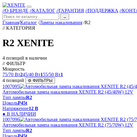
//
О БРЕНДЕ
//
КАТАЛОГ
//
ГАРАНТИЯ
//
ПОДДЕРЖКА
//
КОНТ
→
Главная
/
Каталог
/
Лампы накаливания
/
R2
// КАТЕГОРИЯ
R2 XENITE
4 позиций в наличии
// ФИЛЬТР
Мощность
75/70 Вт
2
45/40 Вт
1
55/50 Вт
1
4 позиций
⚙ ФИЛЬТРЫ
1007095
Автомобильная лампа накаливания XENITE R2 (45/40W) 12V
Тип лампы
R2
Цоколь
P45t
Напряжение
12 В
● В НАЛИЧИИ
1007096
Автомобильная лампа накаливания XENITE R2 (75/70W) 12V
Тип лампы
R2
Цоколь
P45t