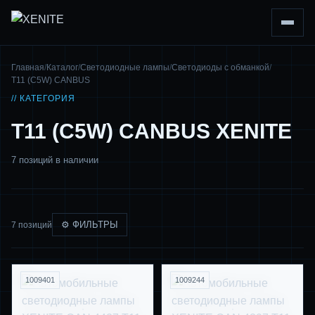
Главная
/
Каталог
/
Светодиодные лампы
/
Светодиоды с обманкой
/
T11 (C5W) CANBUS
// КАТЕГОРИЯ
T11 (C5W) CANBUS XENITE
7 позиций в наличии
⚙ ФИЛЬТРЫ
7 позиций
1009401
1009244