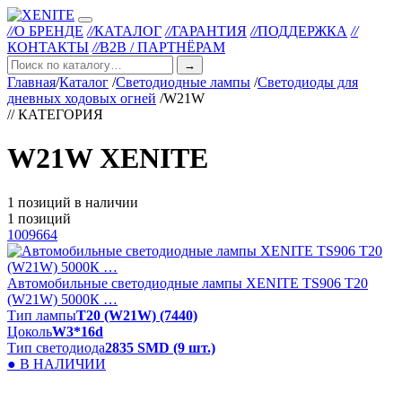
//
О БРЕНДЕ
//
КАТАЛОГ
//
ГАРАНТИЯ
//
ПОДДЕРЖКА
//
КОНТАКТЫ
//
B2B / ПАРТНЁРАМ
→
Главная
/
Каталог
/
Светодиодные лампы
/
Светодиоды для
дневных ходовых огней
/
W21W
// КАТЕГОРИЯ
W21W XENITE
1 позиций в наличии
1 позиций
1009664
Автомобильные светодиодные лампы XENITE TS906 T20
(W21W) 5000К …
Тип лампы
T20 (W21W) (7440)
Цоколь
W3*16d
Тип светодиода
2835 SMD (9 шт.)
● В НАЛИЧИИ