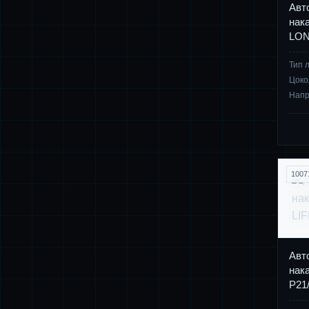
Авт
нак
LON
Тип 
Цоко
Нап
1007
Авт
нак
P21