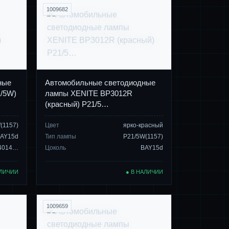
1009682
ные
Автомобильные светодиодные
/5W)
лампы XENITE BP3012R
(красный) P21/5…
(1157)
Цвет
ярко-красный
AY15d
Тип лампы
P21/5W(1157)
+4014…
Цоколь
BAY15d
АЛИЧИИ
● В НАЛИЧИИ
1009659