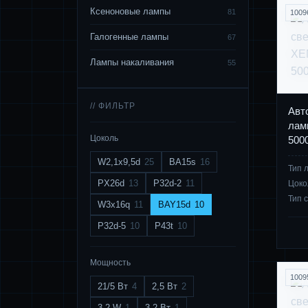
Ксеноновые лампы
81
1009
Галогенные лампы
67
Лампы накаливания
55
// ФИЛЬТР
Авт
лам
Цоколь
500
W2,1x9,5d
25
BA15s
16
Тип 
PX26d
13
P32d-2
11
Цоко
Тип 
W3x16q
11
BAY15d
10
P32d-5
10
P43t
10
Мощность
1009
21/5 Вт
4
2,5 Вт
2
3,2 W
1
3,2 Вт
1