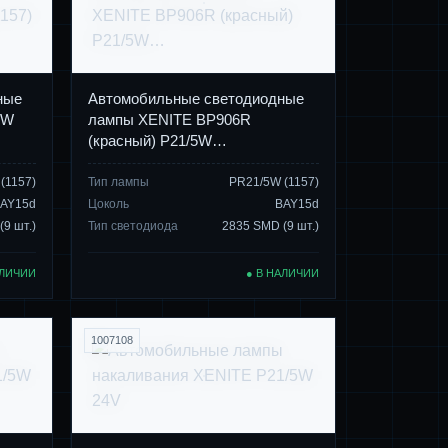
ные
Автомобильные светодиодные
5W
лампы XENITE BP906R
(красный) P21/5W…
(1157)
Тип лампы
PR21/5W (1157)
AY15d
Цоколь
BAY15d
9 шт.)
Тип светодиода
2835 SMD (9 шт.)
АЛИЧИИ
● В НАЛИЧИИ
1007108