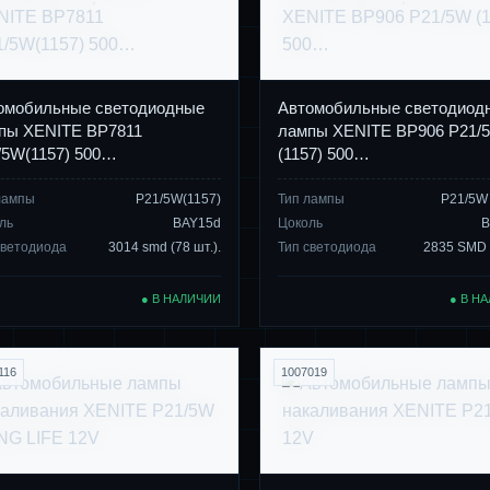
омобильные светодиодные
Автомобильные светодиод
пы XENITE BP7811
лампы XENITE BP906 P21/
/5W(1157) 500…
(1157) 500…
лампы
P21/5W(1157)
Тип лампы
P21/5W 
ль
BAY15d
Цоколь
B
светодиода
3014 smd (78 шт.).
Тип светодиода
2835 SMD (
● В НАЛИЧИИ
● В Н
116
1007019