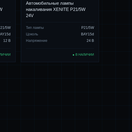
Автомобильные лампы
W
накаливания XENITE P21/5W
24V
P21/5W
Тип лампы
P21/5W
AY15d
Цоколь
BAY15d
12 В
Напряжение
24 В
АЛИЧИИ
● В НАЛИЧИИ