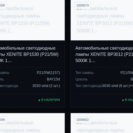
608
1009674
омобильные светодиодные
Автомобильные светодиод
пы XENITE BP1530 (P21/5W)
лампы XENITE BP3012 (P21
0K 1…
5000К 1…
лампы
P21/5W(1157)
Тип лампы
P21/5W
ль
BAY15d
Цоколь
B
светодиода
3030 smd (2 шт.)
Тип светодиода
3030 smd (6 шт.)
● В НАЛИЧИИ
● В Н
599
1009652