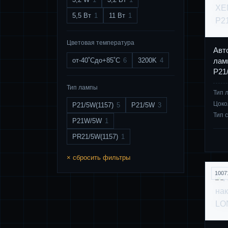
5,5 Вт
1
11 Вт
1
Цветовая температура
Авт
от-40˚Сдо+85˚С
6
3200K
4
лам
P21
Тип лампы
Тип 
Цоко
P21/5W(1157)
5
P21/5W
3
Тип 
P21W/5W
1
PR21/5W(1157)
1
× сбросить фильтры
1007