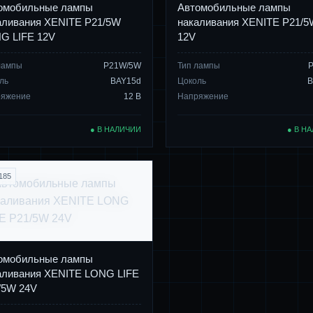
омобильные лампы
Автомобильные лампы
аливания XENITE P21/5W
накаливания XENITE P21/5
G LIFE 12V
12V
лампы
P21W/5W
Тип лампы
ль
BAY15d
Цоколь
B
ряжение
12 В
Напряжение
● В НАЛИЧИИ
● В Н
185
омобильные лампы
аливания XENITE LONG LIFE
/5W 24V