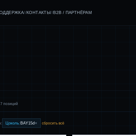
ОДДЕРЖКА
КОНТАКТЫ
B2B / ПАРТНЁРАМ
//
//
17 позиций
×
Цоколь:
BAY15d
ы:
сбросить всё