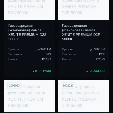
Газоразрядная
Газоразрядная
(ксеноновая) лампа
(ксеноновая) лампа
XENITE PREMIUM D2S
XENITE PREMIUM D2R
5000K
5000K
Яркость
до 3200 LM
Яркость
до 3200 LM
Тип лампы
D2S
Тип лампы
D2R
Цоколь
P32d-2
Цоколь
P32d-3
● В НАЛИЧИИ
● В НАЛИЧИИ
1002023
1002020