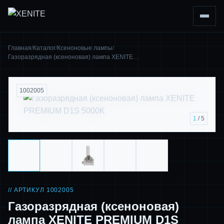
Главная
/
Каталог
/
Ксеноновые лампы
/
Газоразрядная (ксеноновая) лампа XENITE…
1002005
1
/ 5
// АРТИКУЛ 1002005
Газоразрядная (ксеноновая)
лампа XENITE PREMIUM D1S