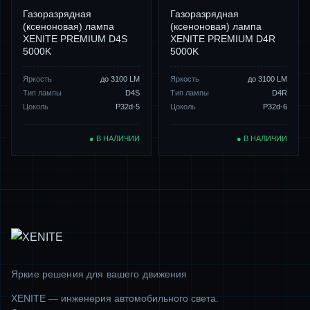
Газоразрядная
Газоразрядная
(ксеноновая) лампа
(ксеноновая) лампа
XENITE PREMIUM D4S
XENITE PREMIUM D4R
5000K
5000K
Яркость
до 3100 LM
Яркость
до 3100 LM
Тип лампы
D4S
Тип лампы
D4R
Цоколь
P32d-5
Цоколь
P32d-6
● В НАЛИЧИИ
● В НАЛИЧИИ
Яркие решения для вашего движения
XENITE — инженерия автомобильного света.