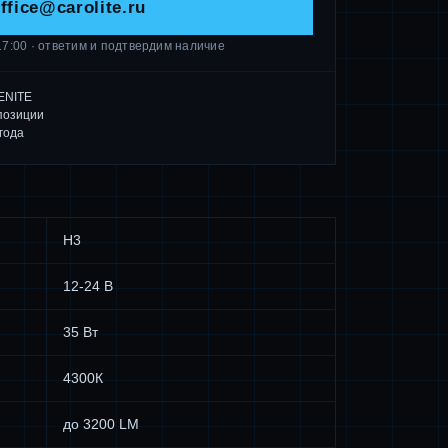
ffice@carolite.ru
17:00 · ответим и подтвердим наличие
ENITE
позиции
года
Н3
12-24 В
35 Вт
4300К
до 3200 LM