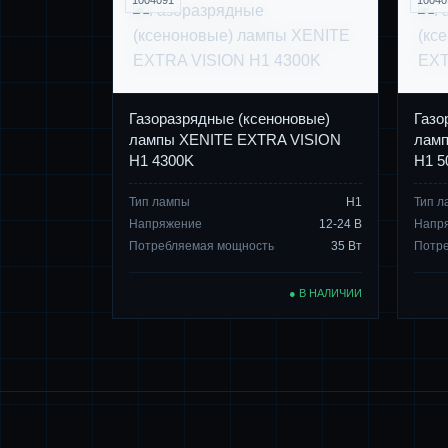
1004091
10040
Газоразрядные (ксеноновые)
Газо
лампы XENITE EXTRA VISION
ламп
H1 4300K
H1 5
Тип лампы
Н1
Тип л
Напряжение
12-24 В
Напр
Потребляемая мощность
35 Вт
Потр
● В НАЛИЧИИ