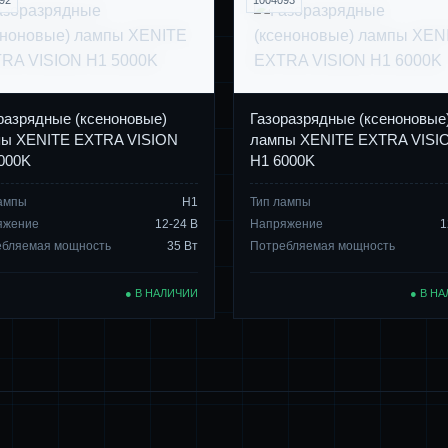
92
1004093
разрядные (ксеноновые)
Газоразрядные (ксеноновые
ы XENITE EXTRA VISION
лампы XENITE EXTRA VISI
000K
H1 6000K
ампы
Н1
Тип лампы
яжение
12-24 В
Напряжение
1
ебляемая мощность
35 Вт
Потребляемая мощность
● В НАЛИЧИИ
● В Н