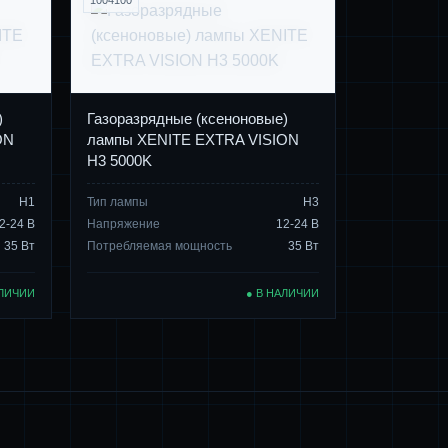
1004100
)
Газоразрядные (ксеноновые)
ON
лампы XENITE EXTRA VISION
H3 5000K
Н1
Тип лампы
Н3
2-24 В
Напряжение
12-24 В
35 Вт
Потребляемая мощность
35 Вт
АЛИЧИИ
● В НАЛИЧИИ