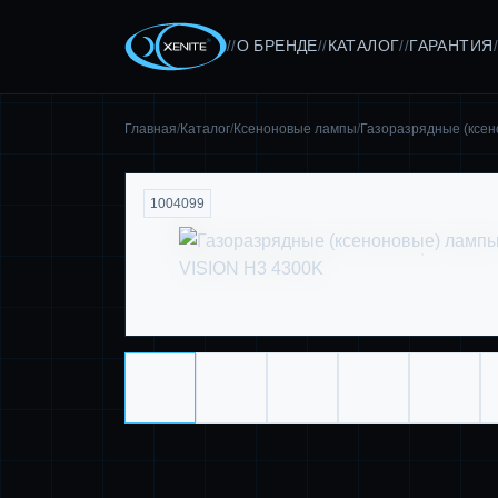
О БРЕНДЕ
КАТАЛОГ
ГАРАНТИЯ
//
//
//
/
Главная
/
Каталог
/
Ксеноновые лампы
/
Газоразрядные (ксе
1004099