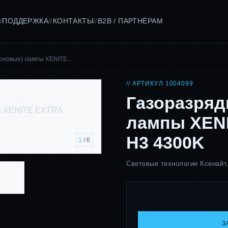
ПОДДЕРЖКА
КОНТАКТЫ
B2B / ПАРТНЁРАМ
/
//
//
ноновые) лампы XENITE…
// АРТИКУЛ 1004099
Газоразряд
лампы XENI
H3 4300K
1
/ 6
Световые технологии Ксенайт
З