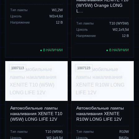
(WY5W) Orange LONG
Тип лампы
W1,2W
L…
Цоколь
W2x4,6d
Напряжение
12 В
Тип лампы
Т10 (WY5W)
Цоколь
W2,1x9,5d
Напряжение
12 В
● В НАЛИЧИИ
● В НАЛИЧИИ
1007113
1007123
Автомобильные лампы
Автомобильные лампы
накаливания XENITE T10
накаливания XENITE
(W5W) LONG LIFE 12V
R10W LONG LIFE 12V
Тип лампы
Т10 (W5W)
Тип лампы
R10W
Цоколь
W2,1x9,5d
Цоколь
BA15s