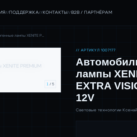
ИЯ
ПОДДЕРЖКА
КОНТАКТЫ
B2B / ПАРТНЁРАМ
//
//
//
генные лампы XENITE P…
// АРТИКУЛ 1007177
Автомобил
лампы XEN
EXTRA VISI
1
/ 5
12V
Световые технологии Ксенай