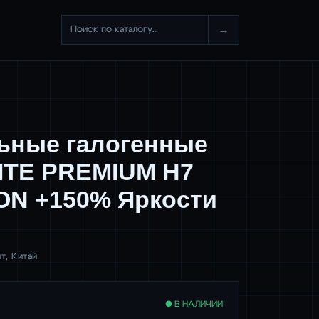
→
ьные галогенные
ITE PREMIUM H7
ON +150% Яркости
т, Китай
● В НАЛИЧИИ