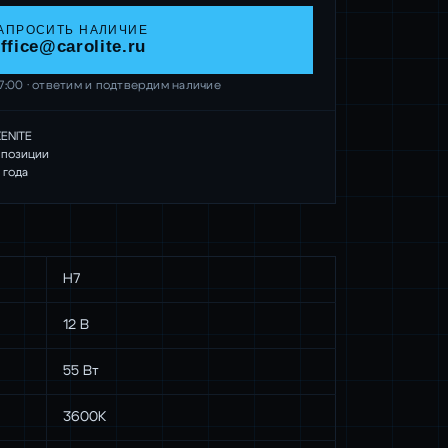
АПРОСИТЬ НАЛИЧИЕ
ffice@carolite.ru
17:00 · ответим и подтвердим наличие
ENITE
 позиции
 года
Н7
12 В
55 Вт
3600К