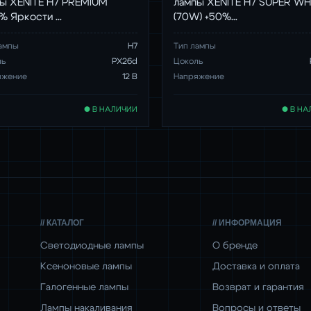
ы XENITE H7 PREMIUM
лампы XENITE H7 SUPER WH
% Яркости …
(70W) +50%…
ампы
H7
Тип лампы
ль
PX26d
Цоколь
яжение
12 В
Напряжение
● В НАЛИЧИИ
● В НА
// КАТАЛОГ
// ИНФОРМАЦИЯ
Светодиодные лампы
О бренде
Ксеноновые лампы
Доставка и оплата
Галогенные лампы
Возврат и гарантия
Лампы накаливания
Вопросы и ответы