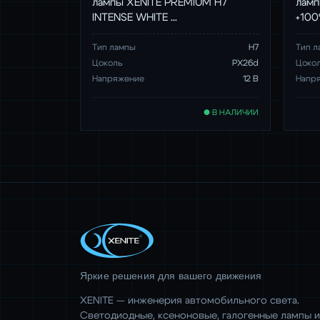
лампы XENITE PREMIUM H7
ламп
INTENSE WHITE …
+100
Тип лампы
Н7
Тип л
Цоколь
PX26d
Цоко
Напряжение
12 В
Напр
● В НАЛИЧИИ
Яркие решения для вашего движения
XENITE — инженерия автомобильного света.
Светодиодные, ксеноновые, галогенные лампы и