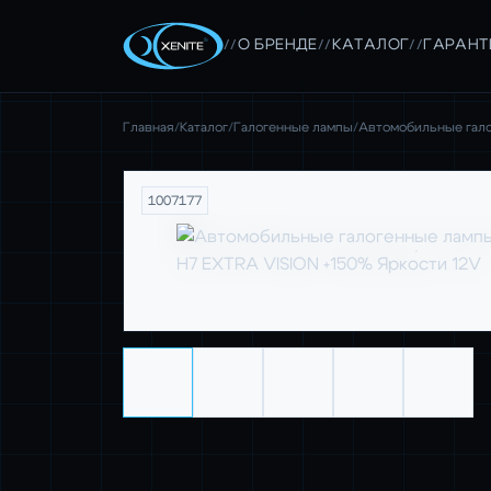
О БРЕНДЕ
КАТАЛОГ
ГАРАНТ
//
//
//
Главная
/
Каталог
/
Галогенные лампы
/
Автомобильные гало
1007177