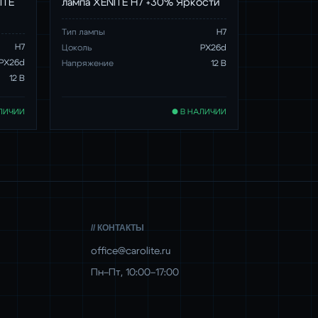
ITE
лампа XENITE H7 +30% Яркости
Тип лампы
H7
Н7
Цоколь
PX26d
PX26d
Напряжение
12 В
12 В
ЛИЧИИ
● В НАЛИЧИИ
// КОНТАКТЫ
office@carolite.ru
Пн–Пт, 10:00–17:00