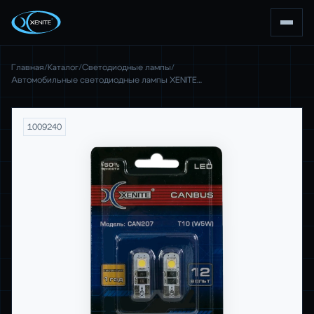
Главная
/
Каталог
/
Светодиодные лампы
/
Автомобильные светодиодные лампы XENITE…
1009240