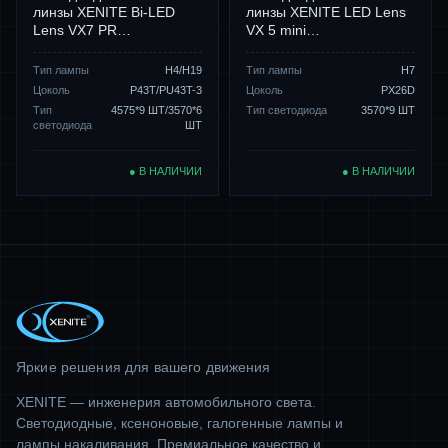
линзы XENITE Bi-LED
линзы XENITE LED Lens
Lens VX7 PR…
VX 5 mini…
Тип лампы
H4/H19
Тип лампы
H7
Цоколь
P43T/PU43T-3
Цоколь
PX26D
Тип
4575*9 ШТ/3570*6
Тип светодиода
3570*9 ШТ
светодиода
ШТ
● В НАЛИЧИИ
● В НАЛИЧИИ
Яркие решения для вашего движения
XENITE — инженерия автомобильного света.
Светодиодные, ксеноновые, галогенные лампы и
лампы накаливания. Премиальное качество и