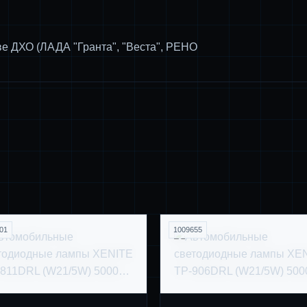
ве ДХО (ЛАДА "Гранта", "Веста", РЕНО
01
1009655