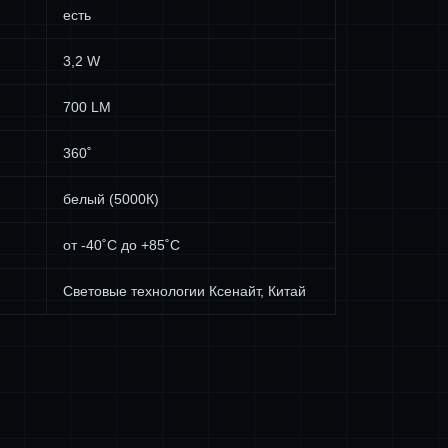
есть
3,2 W
700 LM
360˚
белый (5000К)
от -40˚С до +85˚С
Световые технологии Ксенайт, Китай