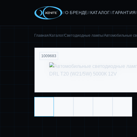
О БРЕНДЕ
КАТАЛОГ
ГАРАНТИЯ
//
//
//
/
Главная
/
Каталог
/
Светодиодные лампы
/
Автомобильные с
1009683