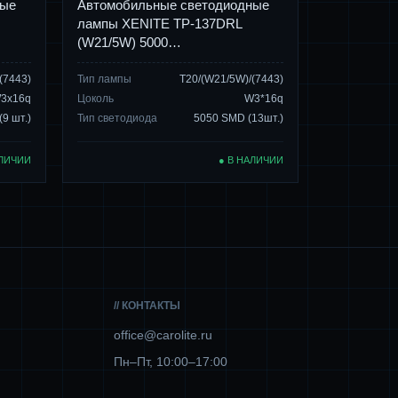
ные
Автомобильные светодиодные
лампы XENITE TP-137DRL
(W21/5W) 5000…
(7443)
Тип лампы
T20/(W21/5W)/(7443)
3x16q
Цоколь
W3*16q
9 шт.)
Тип светодиода
5050 SMD (13шт.)
АЛИЧИИ
● В НАЛИЧИИ
// КОНТАКТЫ
office@carolite.ru
Пн–Пт, 10:00–17:00