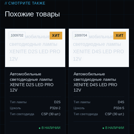
// СМОТРИТЕ ТАКЖЕ
Похожие товары
1009702
ХИТ
1009704
ХИТ
Автомобильные
Автомобильные
светодиодные лампы
светодиодные лампы
XENITE D2S LED PRO
XENITE D4S LED PRO
12V
12V
Тип лампы
D2S
Тип лампы
D4S
Цоколь
P32d-2
Цоколь
P32d-5
Тип светодиода
CSP (30 шт.)
Тип светодиода
CSP (30 шт.)
● В НАЛИЧИИ
● В НАЛИЧИИ