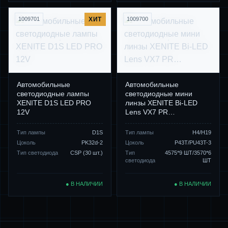
1009701
ХИТ
1009700
Автомобильные
Автомобильные
светодиодные лампы
светодиодные мини
XENITE D1S LED PRO
линзы XENITE Bi-LED
12V
Lens VX7 PR…
Тип лампы
D1S
Тип лампы
H4/H19
Цоколь
PK32d-2
Цоколь
P43T/PU43T-3
Тип светодиода
CSP (30 шт.)
Тип
4575*9 ШТ/3570*6
светодиода
ШТ
● В НАЛИЧИИ
● В НАЛИЧИИ