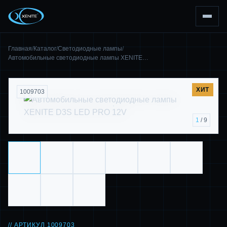
Главная
/
Каталог
/
Светодиодные лампы
/
Автомобильные светодиодные лампы XENITE…
ХИТ
1009703
1
/ 9
// АРТИКУЛ 1009703