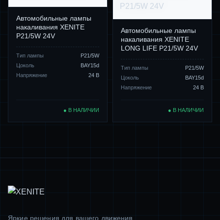
Автомобильные лампы
накаливания XENITE
Автомобильные лампы
P21/5W 24V
накаливания XENITE
LONG LIFE P21/5W 24V
Тип лампы
P21/5W
Цоколь
BAY15d
Тип лампы
P21/5W
Напряжение
24 В
Цоколь
BAY15d
Напряжение
24 В
● В НАЛИЧИИ
● В НАЛИЧИИ
Яркие решения для вашего движения