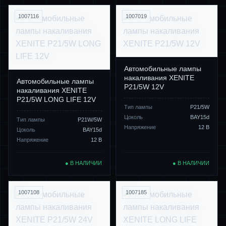
1007116
1007019
Автомобильные лампы
накаливания XENITE
Автомобильные лампы
P21/5W 12V
накаливания XENITE
P21/5W LONG LIFE 12V
Тип лампы
P21/5W
Цоколь
BAY15d
Тип лампы
P21W/5W
Напряжение
12 В
Цоколь
BAY15d
Напряжение
12 В
● В НАЛИЧИИ
● В НАЛИЧИИ
1007108
1007185