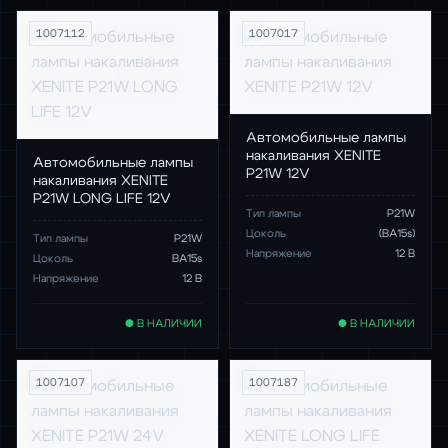
1007112
1007017
Автомобильные лампы
накаливания XENITE
Автомобильные лампы
P21W 12V
накаливания XENITE
P21W LONG LIFE 12V
Тип лампы
P21W
Цоколь
(BA15s)
Тип лампы
P21W
Напряжение
12 В
Цоколь
BA15s
Напряжение
12 В
● В НАЛИЧИИ
● В НАЛИЧИИ
1007107
1007187