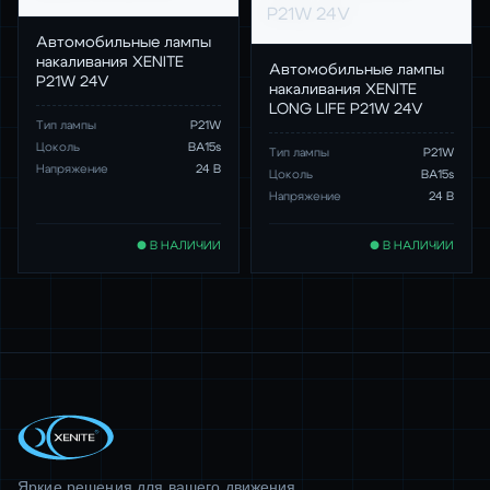
Автомобильные лампы
накаливания XENITE
Автомобильные лампы
P21W 24V
накаливания XENITE
LONG LIFE P21W 24V
Тип лампы
P21W
Цоколь
BA15s
Тип лампы
P21W
Напряжение
24 В
Цоколь
BA15s
Напряжение
24 В
● В НАЛИЧИИ
● В НАЛИЧИИ
Яркие решения для вашего движения