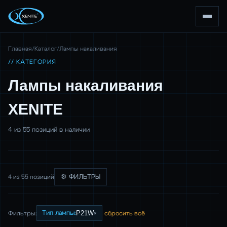
Главная
/
Каталог
/
Лампы накаливания
// КАТЕГОРИЯ
Лампы накаливания
XENITE
4 из 55 позиций в наличии
4 из 55 позиций
⚙ ФИЛЬТРЫ
P21W
×
Тип лампы:
Фильтры:
сбросить всё