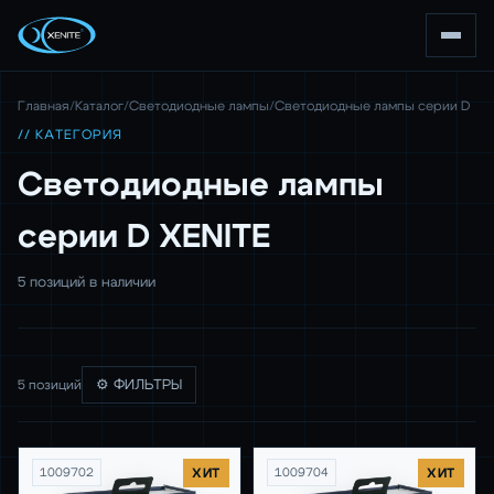
Главная
/
Каталог
/
Светодиодные лампы
/
Светодиодные лампы серии D
// КАТЕГОРИЯ
Светодиодные лампы
серии D XENITE
5 позиций в наличии
5 позиций
⚙ ФИЛЬТРЫ
1009702
ХИТ
1009704
ХИТ