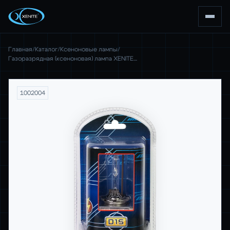
Главная
/
Каталог
/
Ксеноновые лампы
/
Газоразрядная (ксеноновая) лампа XENITE…
1002004