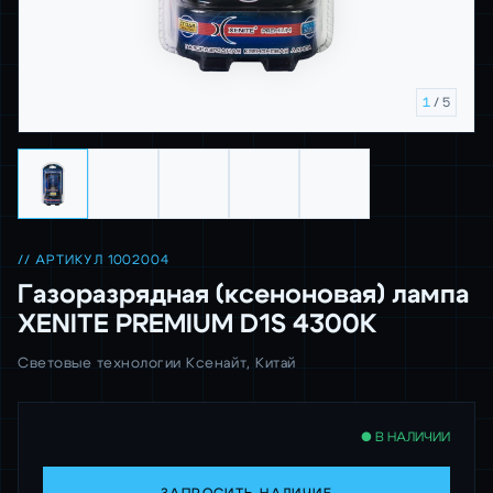
1
/ 5
// АРТИКУЛ 1002004
Газоразрядная (ксеноновая) лампа
XENITE PREMIUM D1S 4300K
Световые технологии Ксенайт, Китай
● В НАЛИЧИИ