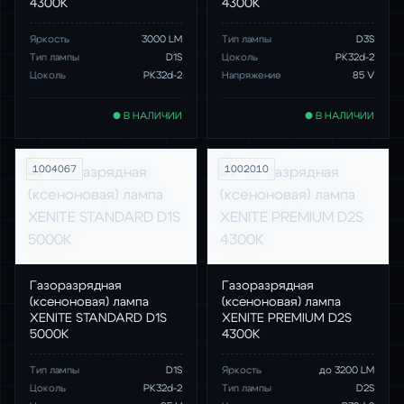
4300K
4300K
Яркость
3000 LM
Тип лампы
D3S
Тип лампы
D1S
Цоколь
PK32d-2
Цоколь
PК32d-2
Напряжение
85 V
● В НАЛИЧИИ
● В НАЛИЧИИ
1004067
1002010
Газоразрядная
Газоразрядная
(ксеноновая) лампа
(ксеноновая) лампа
XENITE STANDARD D1S
XENITE PREMIUM D2S
5000K
4300K
Тип лампы
D1S
Яркость
до 3200 LM
Цоколь
PK32d-2
Тип лампы
D2S