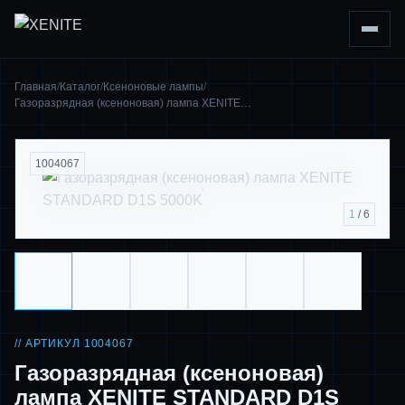
Главная
/
Каталог
/
Ксеноновые лампы
/
Газоразрядная (ксеноновая) лампа XENITE…
1004067
1
/ 6
// АРТИКУЛ 1004067
Газоразрядная (ксеноновая)
лампа XENITE STANDARD D1S