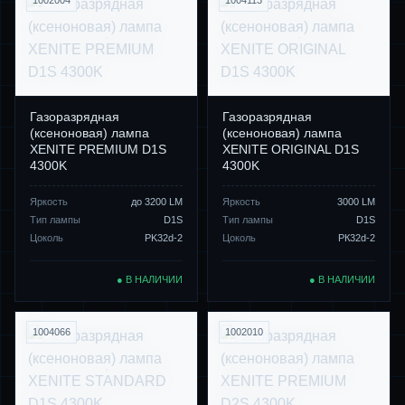
1002004
1004113
Газоразрядная
Газоразрядная
(ксеноновая) лампа
(ксеноновая) лампа
XENITE PREMIUM D1S
XENITE ORIGINAL D1S
4300K
4300K
Яркость
до 3200 LM
Яркость
3000 LM
Тип лампы
D1S
Тип лампы
D1S
Цоколь
PK32d-2
Цоколь
PК32d-2
● В НАЛИЧИИ
● В НАЛИЧИИ
1004066
1002010