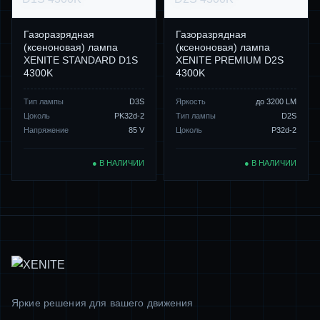
Газоразрядная
Газоразрядная
(ксеноновая) лампа
(ксеноновая) лампа
XENITE STANDARD D1S
XENITE PREMIUM D2S
4300K
4300K
Тип лампы
D3S
Яркость
до 3200 LM
Цоколь
PK32d-2
Тип лампы
D2S
Напряжение
85 V
Цоколь
P32d-2
● В НАЛИЧИИ
● В НАЛИЧИИ
Яркие решения для вашего движения