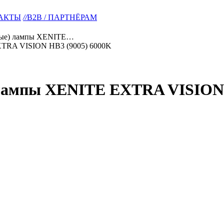
АКТЫ
//
B2B / ПАРТНЁРАМ
овые) лампы XENITE…
 лампы XENITE EXTRA VISION 