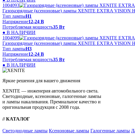
1004093
Газоразрядные (ксеноновые) лампы XENITE EXTRA VISION 
Тип лампы
Н1
Напряжение
12-24 В
Потребляемая мощность
35 Вт
● В НАЛИЧИИ
1004099
Газоразрядные (ксеноновые) лампы XENITE EXTRA VISION 
Тип лампы
Н3
Напряжение
12-24 В
Потребляемая мощность
35 Вт
● В НАЛИЧИИ
Яркие решения для вашего движения
XENITE — инженерия автомобильного света.
Светодиодные, ксеноновые, галогенные лампы
и лампы накаливания. Премиальное качество и
оригинальная продукция с 2008 года.
// КАТАЛОГ
Светодиодные лампы
Ксеноновые лампы
Галогенные лампы
Л