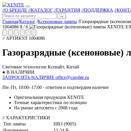
//
О БРЕНДЕ
//
КАТАЛОГ
//
ГАРАНТИЯ
//
ПОДДЕРЖКА
//
КОНТ
→
Главная
/
Каталог
/
Ксеноновые лампы
/
Газоразрядные (ксенон
1004086
1
/ 6
// АРТИКУЛ 1004086
Газоразрядные (ксеноновые)
Световые технологии Ксенайт, Китай
● В НАЛИЧИИ
ЗАПРОСИТЬ НАЛИЧИЕ
office@carolite.ru
Пн–Пт, 10:00–17:00 · ответим и подтвердим наличие
Оригинальная продукция XENITE
Точные характеристики по позиции
На рынке автосвета с 2008 года
// ХАРАКТЕРИСТИКИ
Тип лампы
HB3 (9005)
Напряжение
12-24 В