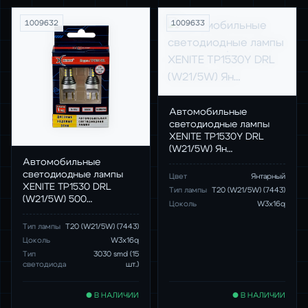
1009632
1009633
Автомобильные
светодиодные лампы
XENITE TP1530Y DRL
(W21/5W) Ян…
Автомобильные
светодиодные лампы
Цвет
Янтарный
XENITE TP1530 DRL
Тип лампы
T20 (W21/5W) (7443)
(W21/5W) 500…
Цоколь
W3x16q
Тип лампы
T20 (W21/5W) (7443)
Цоколь
W3x16q
Тип
3030 smd (15
светодиода
шт.)
● В НАЛИЧИИ
● В НАЛИЧИИ