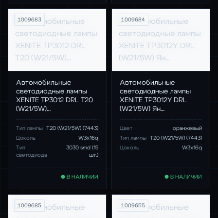
1009683
1009684
Автомобильные
Автомобильные
светодиодные лампы
светодиодные лампы
XENITE TP3012 DRL T20
XENITE TP3012Y DRL
(W21/5W)…
(W21/5W) Ян…
Тип лампы
T20 (W21/5W) (7443)
Цвет
оранжевый
Цоколь
W3x16q
Тип лампы
T20 (W21/5W) (7443)
Тип
3030 smd (15
Цоколь
W3x16q
светодиода
шт.)
● В НАЛИЧИИ
● В НАЛИЧИИ
1009685
1009655