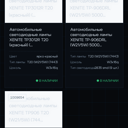
Автомобильные
Автомобильные
светодиодные лампы
светодиодные лампы
XENITE TP3012R T20
XENITE TP-906DRL
(красный) (…
(W21/5W) 5000…
Цвет
ярко-красный
Тип лампы
T20 (W21/5W) (7443)
Тип лампы
T20 (W21/5W) (7443)
Цоколь
W3x16q
Цоколь
W3x16q
Тип светодиода
2835 smd (9 шт.)
● В НАЛИЧИИ
● В НАЛИЧИИ
1009654