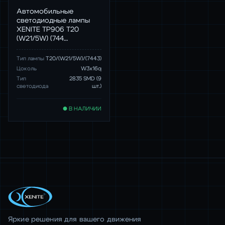
Автомобильные
светодиодные лампы
XENITE TP906 T20
(W21/5W) (744…
Тип лампы
T20/(W21/5W)/(7443)
Цоколь
W3x16q
Тип
2835 SMD (9
светодиода
шт.)
● В НАЛИЧИИ
Яркие решения для вашего движения